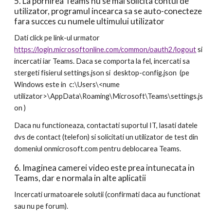
5. La pornirea Teams nu se mai solicita contul de 
utilizator, programul incearca sa se auto-conecteze 
fara succes cu numele ultimului utilizator
Dati click pe link-ul urmator 
https://login.microsoftonline.com/common/oauth2/logout
 si 
incercati iar Teams. Daca se comporta la fel, incercati sa 
stergeti fisierul settings.json si 
 desktop-config.json 
 (pe 
Windows este in  c:\Users\<nume 
utilizator>\AppData\Roaming\Microsoft\Teams\settings.js
on )
Daca nu functioneaza, contactati suportul IT, lasati datele 
dvs de contact (telefon) si solicitati un utilizator de test din 
domeniul onmicrosoft.com pentru deblocarea Teams.
6. Imaginea camerei video este prea intunecata in 
Teams, dar e normala in alte aplicatii
Incercati urmatoarele solutii (confirmati daca au functionat 
sau nu pe forum).