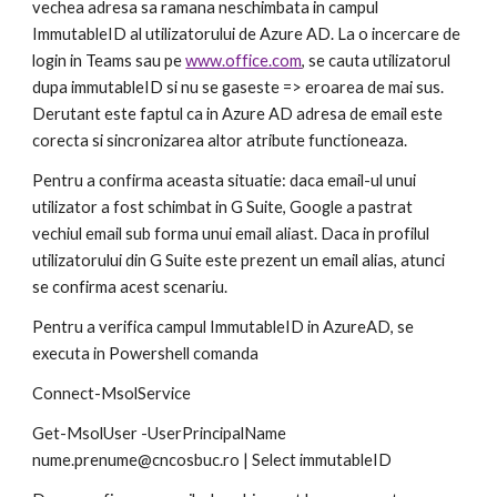
vechea adresa sa ramana neschimbata in campul 
ImmutableID al utilizatorului de Azure AD. La o incercare de 
login in Teams sau pe 
www.office.com
, se cauta utilizatorul 
dupa immutableID si nu se gaseste => eroarea de mai sus. 
Derutant este faptul ca in Azure AD adresa de email este 
corecta si sincronizarea altor atribute functioneaza. 
Pentru a confirma aceasta situatie: daca email-ul unui 
utilizator a fost schimbat in G Suite, Google a pastrat 
vechiul email sub forma unui email aliast. Daca in profilul 
utilizatorului din G Suite este prezent un email alias, atunci 
se confirma acest scenariu. 
Pentru a verifica campul ImmutableID in AzureAD, se 
executa in Powershell comanda  
Connect-MsolService
Get-MsolUser -UserPrincipalName 
nume.prenume@cncosbuc.ro | Select immutableID