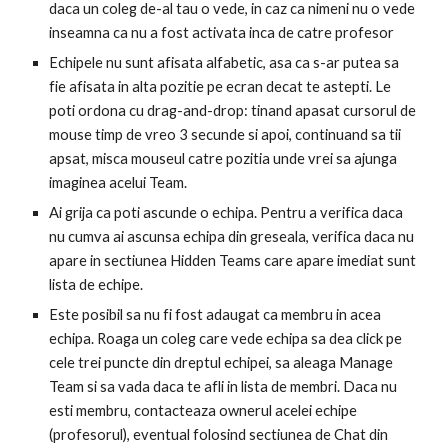
daca un coleg de-al tau o vede, in caz ca nimeni nu o vede 
inseamna ca nu a fost activata inca de catre profesor
Echipele nu sunt afisata alfabetic, asa ca s-ar putea sa 
fie afisata in alta pozitie pe ecran decat te astepti. Le 
poti ordona cu drag-and-drop: tinand apasat cursorul de 
mouse timp de vreo 3 secunde si apoi, continuand sa tii 
apsat, misca mouseul catre pozitia unde vrei sa ajunga 
imaginea acelui Team.
Ai grija ca poti ascunde o echipa. Pentru a verifica daca 
nu cumva ai ascunsa echipa din greseala, verifica daca nu 
apare in sectiunea Hidden Teams care apare imediat sunt 
lista de echipe.
Este posibil sa nu fi fost adaugat ca membru in acea 
echipa. Roaga un coleg care vede echipa sa dea click pe 
cele trei puncte din dreptul echipei, sa aleaga Manage 
Team si sa vada daca te afli in lista de membri. Daca nu 
esti membru, contacteaza ownerul acelei echipe 
(profesorul), eventual folosind sectiunea de Chat din 