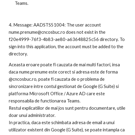
Teams.
4. Message: AADSTS51004: The user account 
nume.prenume@cncosbuc.ro does not exist in the 
f20e4999-76f3-4b83-ae80-a63648825c56 directory. To 
sign into this application, the account must be added to the 
directory.
Aceasta eroare poate fi cauzata de mai multi factori, insa 
daca nume.prenume este corect si adresa este de forma 
@cncosbuc.ro, poate fi cauzata de o problema de 
sincronizare intre contul gestionat de Google (G Suite) si 
platforma Microsoft Office / Azure AD care este 
responsabila de functionarea Teams. 
Restul explicatiilor de mai jos sunt pentru documentare, utile 
doar unui administrator.
In practica, daca este schimbata adresa de email a unui 
utilizator existent din Google (G Suite), se poate intampla ca 