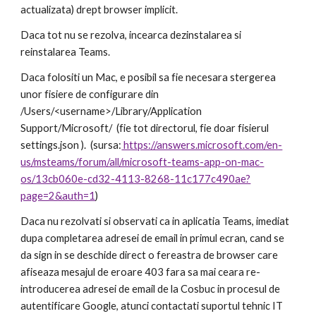
actualizata) drept browser implicit. 
Daca tot nu se rezolva, incearca dezinstalarea si 
reinstalarea Teams. 
Daca folositi un Mac, e posibil sa fie necesara stergerea 
unor fisiere de configurare din 
/Users/<username>/Library/Application 
Support/Microsoft/  (fie tot directorul, fie doar fisierul 
settings.json ). 
 (sursa:
 https://answers.microsoft.com/en-
us/msteams/forum/all/microsoft-teams-app-on-mac-
os/13cb060e-cd32-4113-8268-11c177c490ae?
page=2&auth=1
)
Daca nu rezolvati si observati ca in aplicatia Teams, imediat 
dupa completarea adresei de email in primul ecran, cand se 
da sign in se deschide direct o fereastra de browser care 
afiseaza mesajul de eroare 403 fara sa mai ceara re-
introducerea adresei de email de la Cosbuc in procesul de 
autentificare Google, atunci contactati suportul tehnic IT 