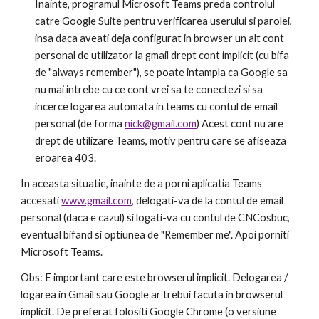
Inainte, programul Microsoft Teams preda controlul 
catre Google Suite pentru verificarea userului si parolei, 
insa daca aveati deja configurat in browser un alt cont 
personal de utilizator la gmail drept cont implicit (cu bifa 
de "always remember"), se poate intampla ca Google sa 
nu mai intrebe cu ce cont vrei sa te conectezi si sa 
incerce logarea automata in teams cu contul de email 
personal (de forma 
nick@gmail.com
) Acest cont nu are 
drept de utilizare Teams, motiv pentru care se afiseaza 
eroarea 403. 
In aceasta situatie, inainte de a porni aplicatia Teams 
accesati 
www.gmail.com
, delogati-va de la contul de email 
personal (daca e cazul) si logati-va cu contul de CNCosbuc, 
eventual bifand si optiunea de "Remember me". Apoi porniti 
Microsoft Teams.
Obs: E important care este browserul implicit. Delogarea / 
logarea in Gmail sau Google ar trebui facuta in browserul 
implicit. De preferat folositi Google Chrome (o versiune 