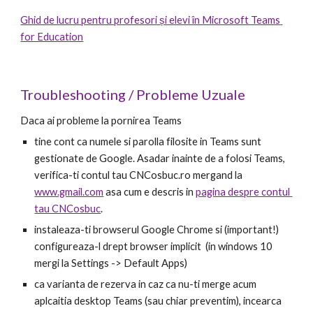
Ghid de lucru pentru profesori și elevi în Microsoft Teams 
for Education
Troubleshooting / Probleme Uzuale 
Daca ai probleme la pornirea Teams
tine cont ca numele si parolla filosite in Teams sunt 
gestionate de Google. Asadar inainte de a folosi Teams, 
verifica-ti contul tau CNCosbuc.ro mergand la 
www.gmail.com
 asa cum e descris in 
pagina despre contul 
tau CNCosbuc
.
instaleaza-ti browserul Google Chrome si (important!) 
configureaza-l drept browser implicit  (in windows 10 
mergi la Settings -> Default Apps)
ca varianta de rezerva in caz ca nu-ti merge acum 
aplcaitia desktop Teams (sau chiar preventim), incearca 