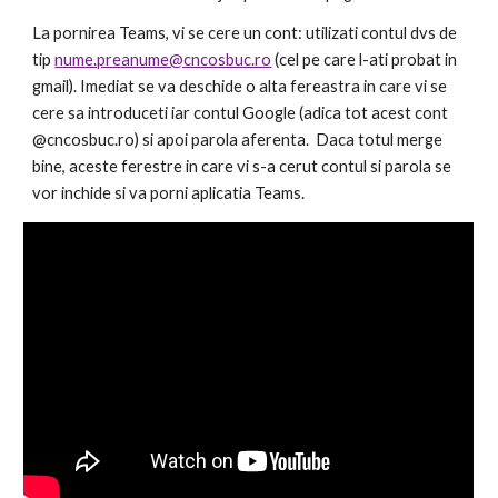
La pornirea Teams, vi se cere un cont: utilizati contul dvs de 
tip 
nume.preanume@cncosbuc.ro
 (cel pe care l-ati probat in 
gmail). Imediat se va deschide o alta fereastra in care vi se 
cere sa introduceti iar contul Google (adica tot acest cont 
@cncosbuc.ro) si apoi parola aferenta.  Daca totul merge 
bine, aceste ferestre in care vi s-a cerut contul si parola se 
vor inchide si va porni aplicatia Teams.