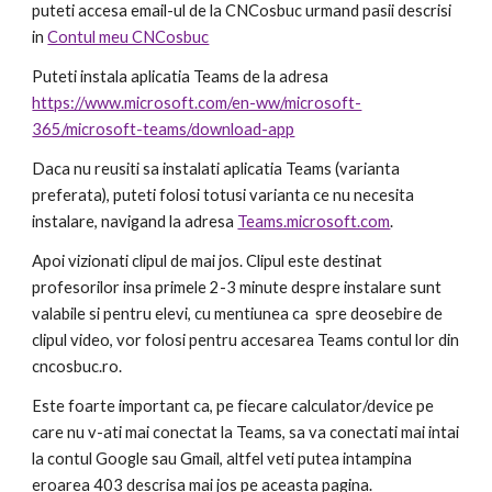
puteti accesa email-ul de la CNCosbuc urmand pasii descrisi 
in 
Contul meu CNCosbuc
Puteti instala aplicatia Teams de la adresa 
https://www.microsoft.com/en-ww/microsoft-
365/microsoft-teams/download-app
Daca nu reusiti sa instalati aplicatia Teams (varianta 
preferata), puteti folosi totusi varianta ce nu necesita 
instalare, navigand la adresa 
Teams.microsoft.com
. 
Apoi vizionati clipul de mai jos. Clipul este destinat 
profesorilor insa primele 2-3 minute despre instalare sunt 
valabile si pentru elevi, cu mentiunea ca  spre deosebire de 
clipul video, vor folosi pentru accesarea Teams contul lor din 
cncosbuc.ro. 
Este foarte important ca, pe fiecare calculator/device pe 
care nu v-ati mai conectat la Teams, sa va conectati mai intai 
la contul Google sau Gmail, altfel veti putea intampina 
eroarea 403 descrisa mai jos pe aceasta pagina. 