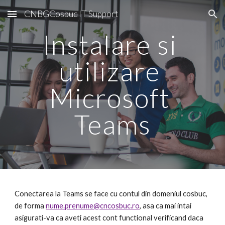
CNBGCosbuc IT Support
Skip to main content
Skip to navigation
Instalare si 
utilizare 
Microsoft 
Teams
Conectarea la Teams se face cu contul din domeniul cosbuc, 
de forma 
nume.prenume@cncosbuc.ro
, asa ca mai intai 
asigurati-va ca aveti acest cont functional verificand daca 