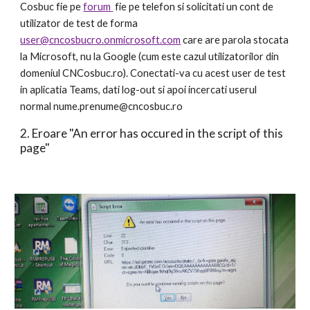
Cosbuc fie pe 
forum 
 fie pe telefon si solicitati un cont de 
utilizator de test de forma 
user@cncosbucro.onmicrosoft.com
 care are parola stocata 
la Microsoft, nu la Google (cum este cazul utilizatorilor din 
domeniul CNCosbuc.ro). Conectati-va cu acest user de test 
in aplicatia Teams, dati log-out si apoi incercati userul 
normal nume.prenume@cncosbuc.ro
2. Eroare "An error has occured in the script of this 
page"