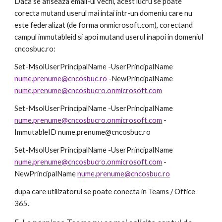
Daca se afiseaza email-ul vechi, acest lucru se poate 
corecta mutand userul mai intai intr-un domeniu care nu 
este federalizat (de forma onmicrosoft.com), corectand 
campul immutableid si apoi mutand userul inapoi in domeniul 
cncosbuc.ro: 
Set-MsolUserPrincipalName -UserPrincipalName 
nume.prenume@cncosbuc.ro
 -NewPrincipalName 
nume.prenume@cncosbucro.onmicrosoft.com
Set-MsolUserPrincipalName -UserPrincipalName 
nume.prenume@cncosbucro.onmicrosoft.com
 -
ImmutableID nume.prenume@cncosbuc.ro
Set-MsolUserPrincipalName -UserPrincipalName 
nume.prenume@cncosbucro.onmicrosoft.com
 -
NewPrincipalName 
nume.prenume@cncosbuc.ro
dupa care utilizatorul se poate conecta in Teams / Office 
365.